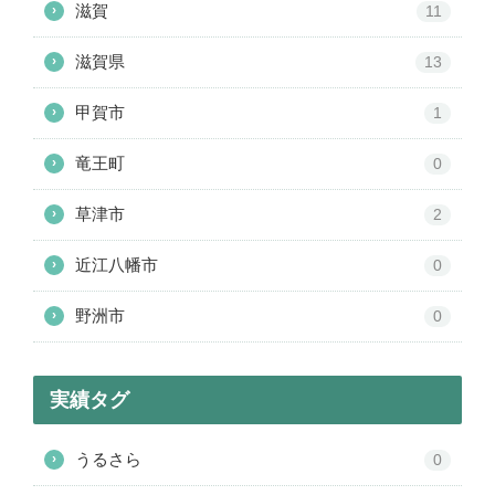
滋賀
›
11
滋賀県
›
13
甲賀市
›
1
竜王町
›
0
草津市
›
2
近江八幡市
›
0
野洲市
›
0
実績タグ
うるさら
›
0