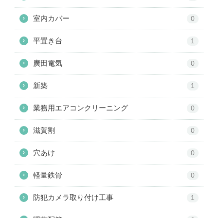
室内カバー
›
0
平置き台
›
1
廣田電気
›
0
新築
›
1
業務用エアコンクリーニング
›
0
滋賀割
›
0
穴あけ
›
0
軽量鉄骨
›
0
防犯カメラ取り付け工事
›
1