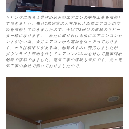
リビングにある天井埋め込み型エアコンの交換工事を依頼し
て頂きました。先月2階寝室の天井埋め込み型エアコンの交
換を依頼して頂きましたので、今回で2回目の依頼のリピー
ター様になります。 新たに取り付ける所にエアコンコンセ
ントがない為、天井エアコンから電源を引っ張っておりま
す。天井は横梁りがある為、配線通すのに苦労しましたが、
ダウンライト照明を外してエアコンパネルを外して無事隠蔽
配線で移動できました。電気工事の経験も豊富です。元々電
気工事の会社で働いておりましたので。