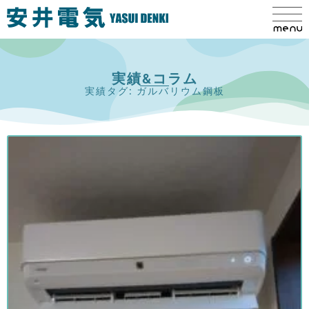
実績&コラム
実績タグ: ガルバリウム鋼板